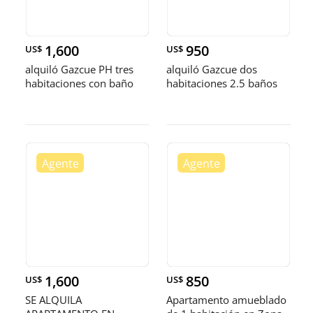
1,600
950
US$
US$
alquiló Gazcue PH tres
alquiló Gazcue dos
habitaciones con baño
habitaciones 2.5 baños
terraza dos parqueos
dos parqueos balcón
balcón servici
servicio amplio
1,600
850
US$
US$
SE ALQUILA
Apartamento amueblado