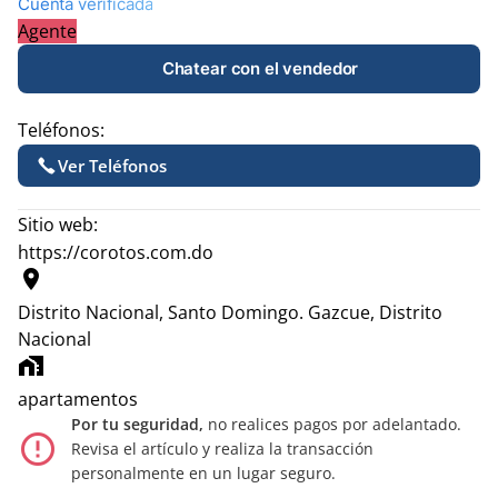
Cuenta verificada
Agente
Chatear con el vendedor
Teléfonos:
Ver Teléfonos
Sitio web:
https://corotos.com.do
location_on
Distrito Nacional, Santo Domingo.
Gazcue, Distrito
Nacional
home_work
apartamentos
Por tu seguridad,
no realices pagos por adelantado.
error_outline
Revisa el artículo y realiza la transacción
personalmente en un lugar seguro.