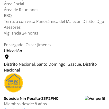
Área Social
Área de Reuniones
BBQ
Terraza con vista Panorámica del Malecón DE Sto. Dgo
Asesores
Vigilancia 24 horas
Encargado: Oscar Jiménez
Ubicación
location_on
Distrito Nacional, Santo Domingo.
Gazcue, Distrito
Nacional
Leaflet
|
© OpenStreetMap contributors
+
−
Sobeida Nin Peralta-33P2FN0
Miembro desde:
8 años