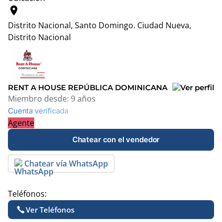
location_on
Distrito Nacional, Santo Domingo.
Ciudad Nueva,
Distrito Nacional
Leaflet
|
© OpenStreetMap contributors
+
−
RENT A HOUSE REPÚBLICA DOMINICANA
Miembro desde:
9 años
Cuenta verificada
Agente
Chatear con el vendedor
Chatear vía WhatsApp
Teléfonos:
Ver Teléfonos