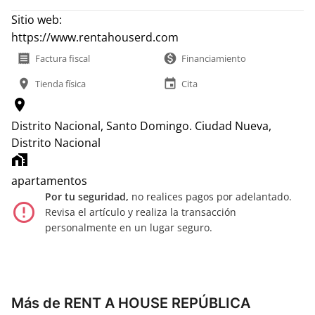
Sitio web:
https://www.rentahouserd.com
receipt
monetization_on
Factura fiscal
Financiamiento
location_on
event
Tienda física
Cita
location_on
Distrito Nacional, Santo Domingo.
Ciudad Nueva,
Distrito Nacional
home_work
apartamentos
Por tu seguridad,
no realices pagos por adelantado.
error_outline
Revisa el artículo y realiza la transacción
personalmente en un lugar seguro.
Más de RENT A HOUSE REPÚBLICA