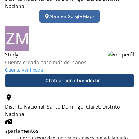
Nacional
Leaflet
|
© OpenStreetMap contributors
Abrir en Google Maps
+
−
Study1
Cuenta creada hace más de 2 años
Cuenta verificada
Chatear con el vendedor
location_on
Distrito Nacional, Santo Domingo.
Claret, Distrito
Nacional
home_work
apartamentos
Por tu seguridad,
no realices pagos por adelantado.