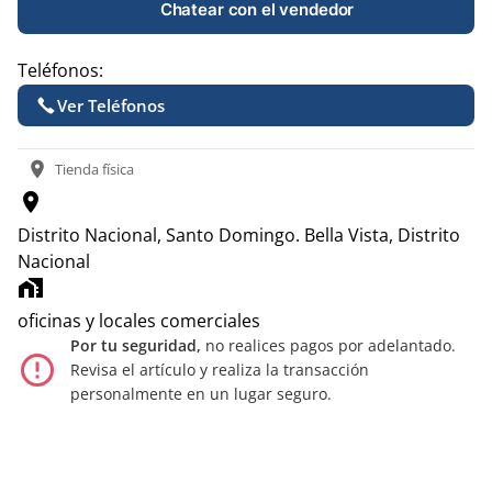
Chatear con el vendedor
Teléfonos:
Ver Teléfonos
location_on
Tienda física
location_on
Distrito Nacional, Santo Domingo.
Bella Vista, Distrito
Nacional
home_work
oficinas y locales comerciales
Por tu seguridad,
no realices pagos por adelantado.
error_outline
Revisa el artículo y realiza la transacción
personalmente en un lugar seguro.