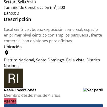
Sector:
Bella Vista
Tamaño de Construcción (m²)
300
Baños:
3
Descripción
Local céntrico , buena exposición comercial, espacio
en primer nivel céntrico con amplios parqueos , frente
comercial con divisiones para oficinas
Ubicación
location_on
Distrito Nacional, Santo Domingo.
Bella Vista, Distrito
Nacional
Leaflet
|
© OpenStreetMap contributors
+
−
RealP Inversiones
Miembro desde:
más de 4 años
Agente