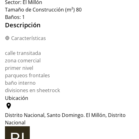
Sector:
El Millón
Tamaño de Construcción (m²)
80
Baños:
1
Descripción
🛑 Características
calle transitada
zona comercial
primer nivel
parqueos frontales
baño interno
divisiones en sheetrock
Ubicación
location_on
Distrito Nacional, Santo Domingo.
El Millón, Distrito
Nacional
Leaflet
|
© OpenStreetMap contributors
+