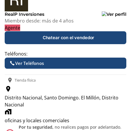
−
RealP Inversiones
Miembro desde:
más de 4 años
Agente
Chatear con el vendedor
Teléfonos:
Ver Teléfonos
location_on
Tienda física
location_on
Distrito Nacional, Santo Domingo.
El Millón, Distrito
Nacional
home_work
oficinas y locales comerciales
Por tu seguridad,
no realices pagos por adelantado.