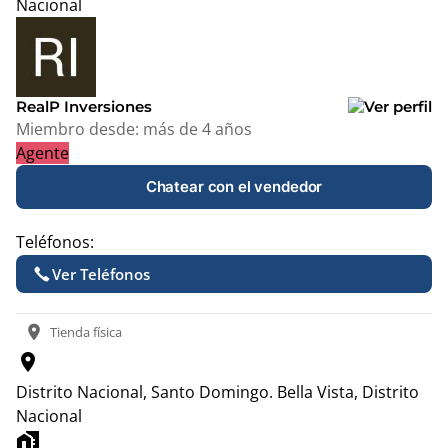
Nacional
Leaflet
|
© OpenStreetMap contributors
+
−
RealP Inversiones
Miembro desde:
más de 4 años
Agente
Chatear con el vendedor
Teléfonos:
Ver Teléfonos
location_on
Tienda física
location_on
Distrito Nacional, Santo Domingo.
Bella Vista, Distrito
Nacional
home_work