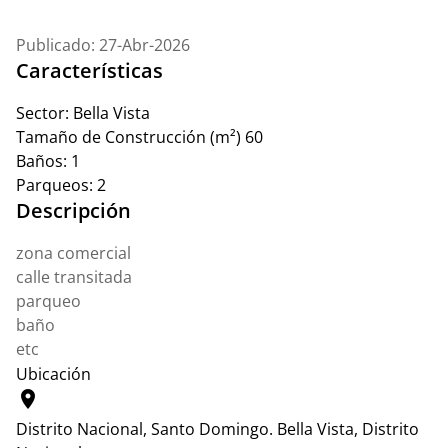
Publicado: 27-Abr-2026
Características
Sector:
Bella Vista
Tamaño de Construcción (m²)
60
Baños:
1
Parqueos:
2
Descripción
zona comercial
calle transitada
parqueo
baño
etc
Ubicación
location_on
Distrito Nacional, Santo Domingo.
Bella Vista, Distrito