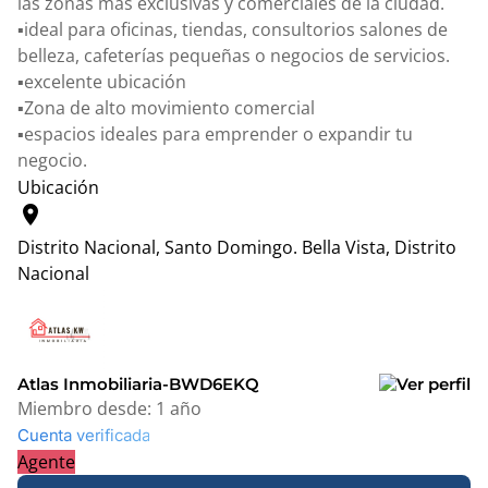
las zonas más exclusivas y comerciales de la ciudad.
▪️ideal para oficinas, tiendas, consultorios salones de
belleza, cafeterías pequeñas o negocios de servicios.
▪️excelente ubicación
▪️Zona de alto movimiento comercial
▪️espacios ideales para emprender o expandir tu
negocio.
Ubicación
location_on
Distrito Nacional, Santo Domingo.
Bella Vista, Distrito
Nacional
Leaflet
|
© OpenStreetMap contributors
+
−
Atlas Inmobiliaria-BWD6EKQ
Miembro desde:
1 año
Cuenta verificada
Agente