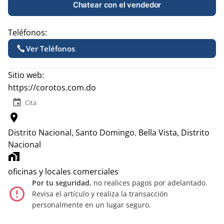
Chatear con el vendedor
Teléfonos:
Ver Teléfonos
Sitio web:
https://corotos.com.do
event
Cita
location_on
Distrito Nacional, Santo Domingo.
Bella Vista, Distrito
Nacional
home_work
oficinas y locales comerciales
Por tu seguridad,
no realices pagos por adelantado.
error_outline
Revisa el artículo y realiza la transacción
personalmente en un lugar seguro.