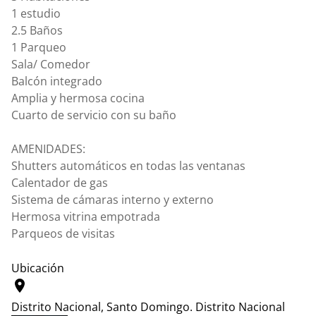
1 estudio
2.5 Baños
1 Parqueo
Sala/ Comedor
Balcón integrado
Amplia y hermosa cocina
Cuarto de servicio con su baño
AMENIDADES:
Shutters automáticos en todas las ventanas
Calentador de gas
Sistema de cámaras interno y externo
Hermosa vitrina empotrada
Parqueos de visitas
Ubicación
location_on
Distrito Nacional, Santo Domingo.
Distrito Nacional
Leaflet
|
© OpenStreetMap contributors