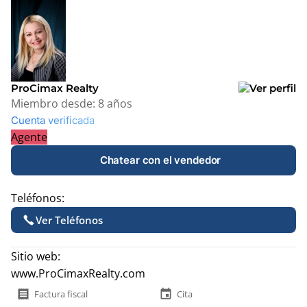
+
−
ProCimax Realty
Miembro desde:
8 años
Cuenta verificada
Agente
Chatear con el vendedor
Teléfonos:
Ver Teléfonos
Sitio web:
www.ProCimaxRealty.com
receipt
event
Factura fiscal
Cita