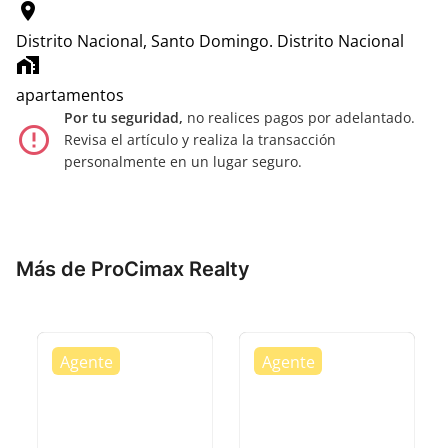
location_on
Distrito Nacional, Santo Domingo.
Distrito Nacional
home_work
apartamentos
Por tu seguridad,
no realices pagos por adelantado.
error_outline
Revisa el artículo y realiza la transacción
personalmente en un lugar seguro.
Más de ProCimax Realty