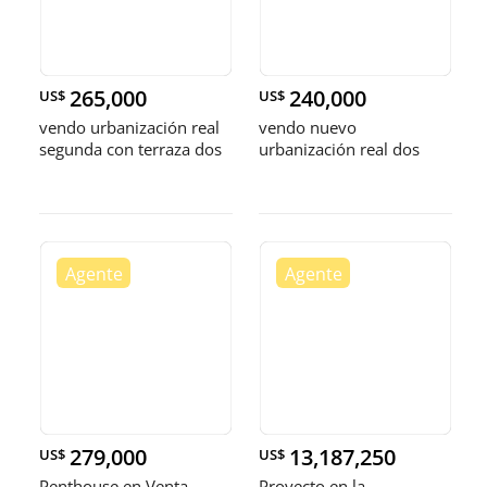
265,000
240,000
US$
US$
vendo urbanización real
vendo nuevo
segunda con terraza dos
urbanización real dos
habitaciones con baño
habitaciones 2.5 baños
dos parque
dos parqueos balcón
279,000
13,187,250
US$
US$
Penthouse en Venta –
Proyecto en la