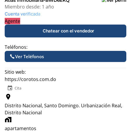
Atlas Inmobiliaria-BWD6EKQ
Miembro desde:
1 año
Cuenta verificada
Agente
Chatear con el vendedor
Teléfonos:
Ver Teléfonos
Sitio web:
https://corotos.com.do
event
Cita
location_on
Distrito Nacional, Santo Domingo.
Urbanización Real,
Distrito Nacional
home_work
apartamentos