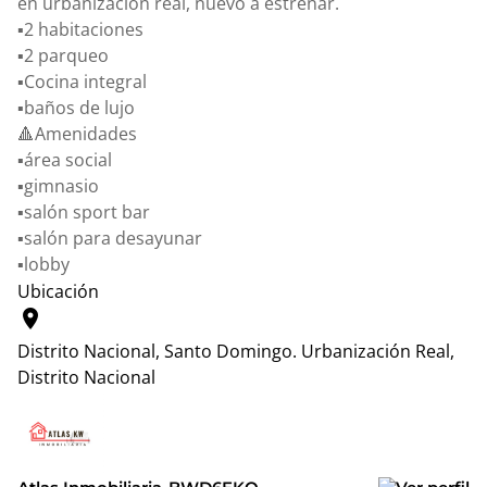
en urbanización real, nuevo a estrenar.
▪️2 habitaciones
▪️2 parqueo
▪️Cocina integral
▪️baños de lujo
🔺Amenidades
▪️área social
▪️gimnasio
▪️salón sport bar
▪️salón para desayunar
▪️lobby
Ubicación
location_on
Distrito Nacional, Santo Domingo.
Urbanización Real,
Distrito Nacional
Leaflet
|
© OpenStreetMap contributors
+
−