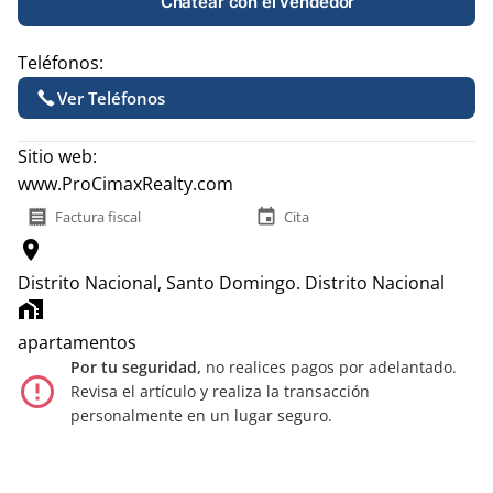
Chatear con el vendedor
Teléfonos:
Ver Teléfonos
Sitio web:
www.ProCimaxRealty.com
receipt
event
Factura fiscal
Cita
location_on
Distrito Nacional, Santo Domingo.
Distrito Nacional
home_work
apartamentos
Por tu seguridad,
no realices pagos por adelantado.
error_outline
Revisa el artículo y realiza la transacción
personalmente en un lugar seguro.