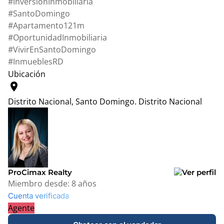
#InversionInmobiliaria
#SantoDomingo
#Apartamento121m
#OportunidadInmobiliaria
#VivirEnSantoDomingo
#InmueblesRD
Ubicación
location_on
Distrito Nacional, Santo Domingo.
Distrito Nacional
Leaflet
|
© OpenStreetMap contributors
+
−
ProCimax Realty
Miembro desde:
8 años
Cuenta verificada
Agente