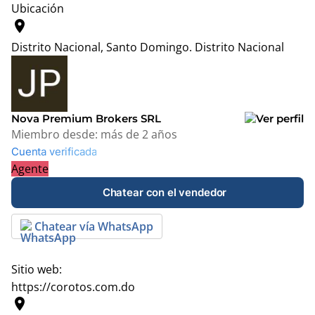
Ubicación
location_on
Distrito Nacional, Santo Domingo.
Distrito Nacional
Leaflet
|
© OpenStreetMap contributors
+
−
Nova Premium Brokers SRL
Miembro desde:
más de 2 años
Cuenta verificada
Agente
Chatear con el vendedor
Chatear vía WhatsApp
Sitio web:
https://corotos.com.do
location_on