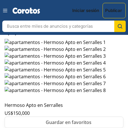
Iniciar sesión
Publicar
chevron_left
chevron_right
Hermoso Apto en Serralles
US$
150,000