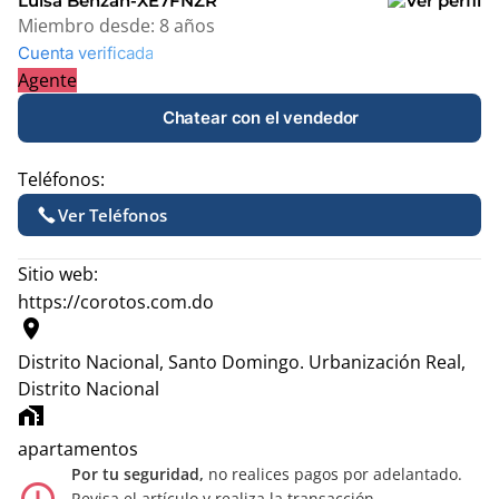
Luisa Benzan-XE7FNZR
Miembro desde:
8 años
Cuenta verificada
Agente
Chatear con el vendedor
Teléfonos:
Ver Teléfonos
Sitio web:
https://corotos.com.do
location_on
Distrito Nacional, Santo Domingo.
Urbanización Real,
Distrito Nacional
home_work
apartamentos
Por tu seguridad,
no realices pagos por adelantado.
Revisa el artículo y realiza la transacción