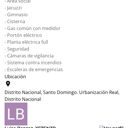
- Área social
- Jacuzzi
- Gimnasio
- Cisterna
- Gas común con medidor
- Portón eléctrico
- Planta eléctrica full
- Seguridad
- Cámaras de vigilancia
- ⁠Sistema contra incendios
- Escaleras de emergencias
Ubicación
location_on
Distrito Nacional, Santo Domingo.
Urbanización Real,
Distrito Nacional
Leaflet
|
© OpenStreetMap contributors
+
−