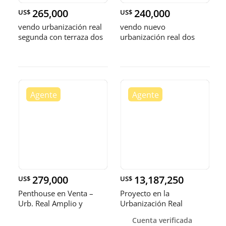
265,000
240,000
US$
US$
vendo urbanización real
vendo nuevo
segunda con terraza dos
urbanización real dos
habitaciones con baño
habitaciones 2.5 baños
dos parque
dos parqueos balcón
279,000
13,187,250
US$
US$
Penthouse en Venta –
Proyecto en la
Urb. Real Amplio y
Urbanización Real
cómodo 2 t
diseñado como con
Cuenta verificada