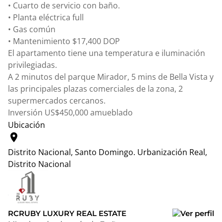
• Cuarto de servicio con baño.
• Planta eléctrica full
• Gas común
• Mantenimiento $17,400 DOP
El apartamento tiene una temperatura e iluminación
privilegiadas.
A 2 minutos del parque Mirador, 5 mins de Bella Vista y
las principales plazas comerciales de la zona, 2
supermercados cercanos.
Inversión US$450,000 amueblado
Ubicación
location_on
Distrito Nacional, Santo Domingo.
Urbanización Real,
Distrito Nacional
Leaflet
|
© OpenStreetMap contributors
+
−
RCRUBY LUXURY REAL ESTATE