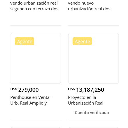
vendo urbanización real
vendo nuevo
segunda con terraza dos
urbanización real dos
habitaciones con baño
habitaciones 2.5 baños
dos parque
dos parqueos balcón
279,000
13,187,250
US$
US$
Penthouse en Venta –
Proyecto en la
Urb. Real Amplio y
Urbanización Real
cómodo 2 t
diseñado como con
Cuenta verificada