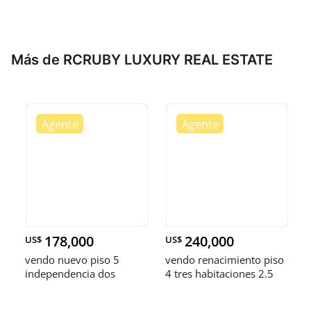
Más de RCRUBY LUXURY REAL ESTATE
178,000
240,000
US$
US$
vendo nuevo piso 5
vendo renacimiento piso
independencia dos
4 tres habitaciones 2.5
habitaciones dos baños
baños balcón dos
dos parqueos balcón
parqueos parale