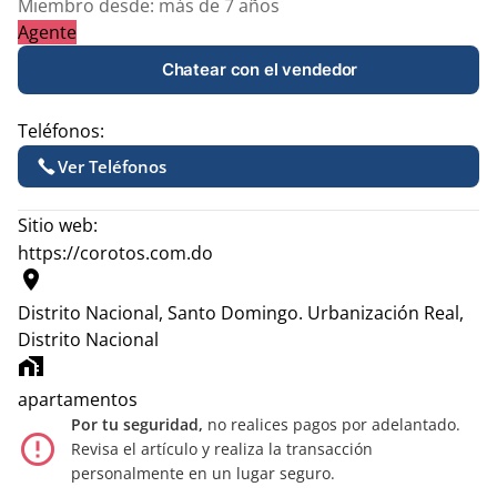
Miembro desde:
más de 7 años
Agente
Chatear con el vendedor
Teléfonos:
Ver Teléfonos
Sitio web:
https://corotos.com.do
location_on
Distrito Nacional, Santo Domingo.
Urbanización Real,
Distrito Nacional
home_work
apartamentos
Por tu seguridad,
no realices pagos por adelantado.
error_outline
Revisa el artículo y realiza la transacción
personalmente en un lugar seguro.