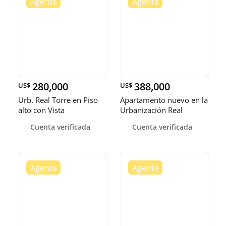
280,000
388,000
US$
US$
Urb. Real Torre en Piso
Apartamento nuevo en la
alto con Vista
Urbanización Real
espectacular áreas
Cuenta verificada
Cuenta verificada
sociales imponentes