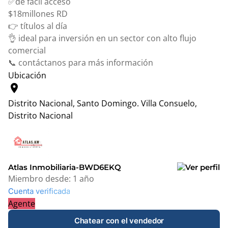
✅de fácil acceso
$18millones RD
👉 títulos al día
👌 ideal para inversión en un sector con alto flujo
comercial
📞 contáctanos para más información
Ubicación
location_on
Distrito Nacional, Santo Domingo.
Villa Consuelo,
Distrito Nacional
Leaflet
|
© OpenStreetMap contributors
+
−
Atlas Inmobiliaria-BWD6EKQ
Miembro desde:
1 año
Cuenta verificada
Agente
Chatear con el vendedor