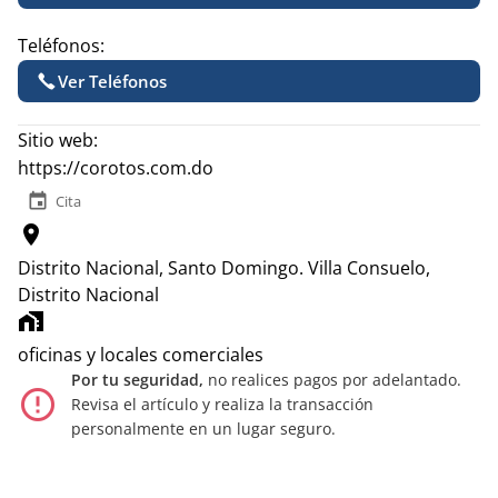
Teléfonos:
Ver Teléfonos
Sitio web:
https://corotos.com.do
event
Cita
location_on
Distrito Nacional, Santo Domingo.
Villa Consuelo,
Distrito Nacional
home_work
oficinas y locales comerciales
Por tu seguridad,
no realices pagos por adelantado.
error_outline
Revisa el artículo y realiza la transacción
personalmente en un lugar seguro.