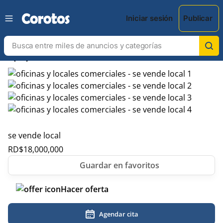
Iniciar sesión
Publicar
chevron_left
chevron_right
se vende local
RD$
18,000,000
Hacer oferta
Agendar cita