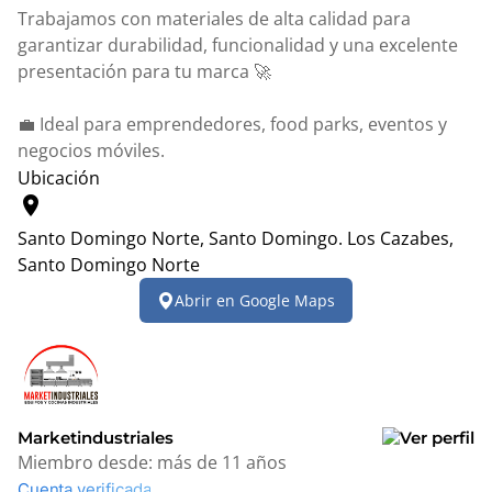
Trabajamos con materiales de alta calidad para
garantizar durabilidad, funcionalidad y una excelente
presentación para tu marca 🚀
💼 Ideal para emprendedores, food parks, eventos y
negocios móviles.
Ubicación
location_on
Santo Domingo Norte, Santo Domingo.
Los Cazabes,
Santo Domingo Norte
Leaflet
|
© OpenStreetMap contributors
Abrir en Google Maps
+
−
Marketindustriales
Miembro desde:
más de 11 años
Cuenta verificada