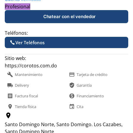
Profesional
Chatear con el vendedor
Teléfonos:
Ver Teléfonos
Sitio web:
https://corotos.com.do
build
payment
Mantenimiento
Tarjeta de crédito
local_shipping
verified_user
Delivery
Garantía
receipt
monetization_on
Factura fiscal
Financiamiento
location_on
event
Tienda física
Cita
location_on
Santo Domingo Norte, Santo Domingo.
Los Cazabes,
Santo Domingo Norte