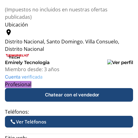
(Impuestos no incluidos en nuestras ofertas
publicadas)
Ubicación
location_on
Distrito Nacional, Santo Domingo.
Villa Consuelo,
Distrito Nacional
Leaflet
|
© OpenStreetMap contributors
+
Emirely Tecnologia
Miembro desde:
3 años
−
Cuenta verificada
Profesional
Chatear con el vendedor
Teléfonos:
Ver Teléfonos
Sitio web: