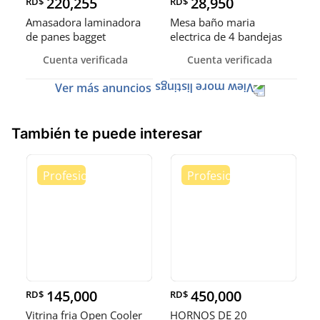
220,255
28,950
RD$
RD$
Amasadora laminadora
Mesa baño maria
de panes bagget
electrica de 4 bandejas
formadora de
exhibidora
Cuenta verificada
Cuenta verificada
Ver más anuncios
También te puede interesar
145,000
450,000
RD$
RD$
Vitrina fria Open Cooler
HORNOS DE 20