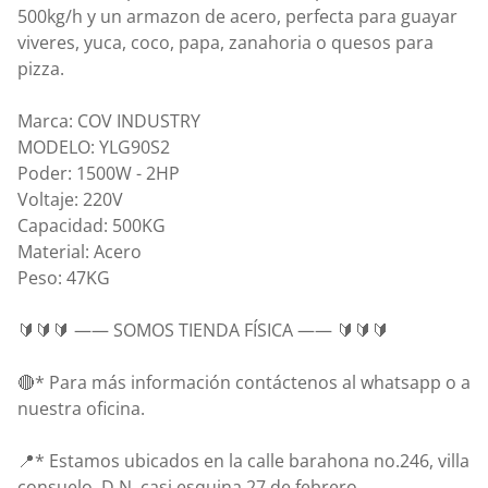
500kg/h y un armazon de acero, perfecta para guayar
viveres, yuca, coco, papa, zanahoria o quesos para
pizza.
Marca: COV INDUSTRY
MODELO: YLG90S2
Poder: 1500W - 2HP
Voltaje: 220V
Capacidad: 500KG
Material: Acero
Peso: 47KG
🔰🔰🔰 —— SOMOS TIENDA FÍSICA —— 🔰🔰🔰
🔴* Para más información contáctenos al whatsapp o a
nuestra oficina.
📍* Estamos ubicados en la calle barahona no.246, villa
consuelo, D.N. casi esquina 27 de febrero.