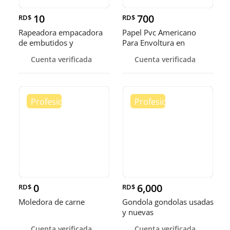
10
700
RD$
RD$
Rapeadora empacadora
Papel Pvc Americano
de embutidos y
Para Envoltura en
alimentos
tamaños de 14-16 y 18
Cuenta verificada
Cuenta verificada
pulgadas
0
6,000
RD$
RD$
Moledora de carne
Gondola gondolas usadas
y nuevas
Cuenta verificada
Cuenta verificada