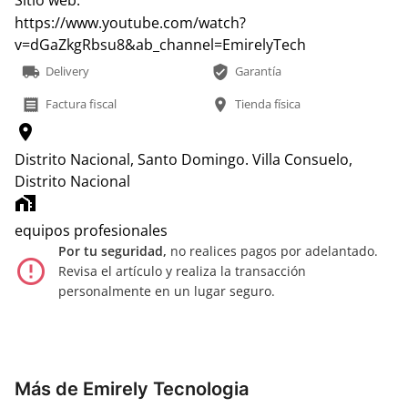
https://www.youtube.com/watch?
v=dGaZkgRbsu8&ab_channel=EmirelyTech
local_shipping
verified_user
Delivery
Garantía
receipt
location_on
Factura fiscal
Tienda física
location_on
Distrito Nacional, Santo Domingo.
Villa Consuelo,
Distrito Nacional
home_work
equipos profesionales
Por tu seguridad,
no realices pagos por adelantado.
error_outline
Revisa el artículo y realiza la transacción
personalmente en un lugar seguro.
Más de Emirely Tecnologia