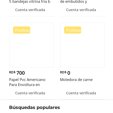
5 bandejas vitrina fria b
de embutidos y
alimentos
Cuenta verificada
Cuenta verificada
700
0
RD$
RD$
Papel Pvc Americano
Moledora de carne
Para Envoltura en
tamaños de 14-16 y 18
Cuenta verificada
Cuenta verificada
pulgadas
Búsquedas populares