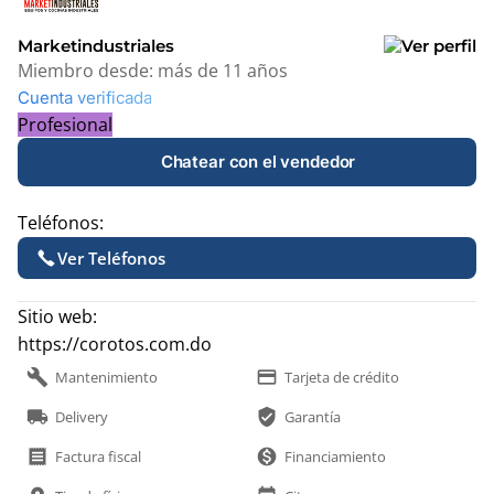
−
Marketindustriales
Miembro desde:
más de 11 años
Cuenta verificada
Profesional
Chatear con el vendedor
Teléfonos:
Ver Teléfonos
Sitio web:
https://corotos.com.do
build
payment
Mantenimiento
Tarjeta de crédito
local_shipping
verified_user
Delivery
Garantía
receipt
monetization_on
Factura fiscal
Financiamiento