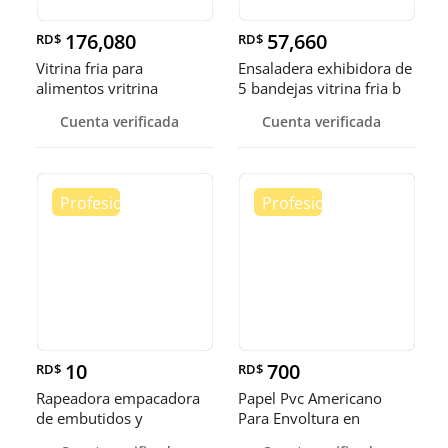
176,080
57,660
RD$
RD$
Vitrina fria para
Ensaladera exhibidora de
alimentos vritrina
5 bandejas vitrina fria b
exhibidora fr
Cuenta verificada
Cuenta verificada
10
700
RD$
RD$
Rapeadora empacadora
Papel Pvc Americano
de embutidos y
Para Envoltura en
alimentos
tamaños de 14-16 y 18