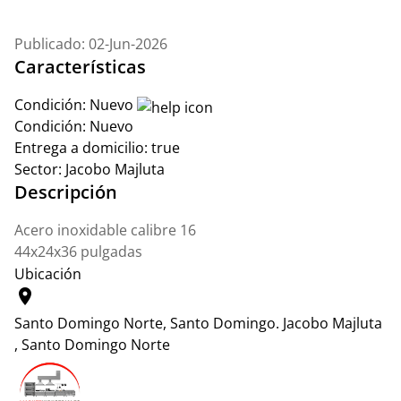
Publicado: 02-Jun-2026
Características
Condición:
Nuevo
Condición:
Nuevo
Entrega a domicilio:
true
Sector:
Jacobo Majluta
Descripción
Acero inoxidable calibre 16
44x24x36 pulgadas
Ubicación
location_on
Santo Domingo Norte, Santo Domingo.
Jacobo Majluta
, Santo Domingo Norte
Leaflet
|
© OpenStreetMap contributors
+