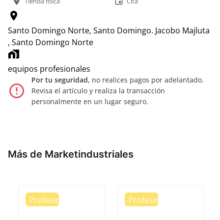
location_on
event
Tienda física
Cita
location_on
Santo Domingo Norte, Santo Domingo.
Jacobo Majluta
, Santo Domingo Norte
home_work
equipos profesionales
Por tu seguridad,
no realices pagos por adelantado.
error_outline
Revisa el artículo y realiza la transacción
personalmente en un lugar seguro.
Más de Marketindustriales