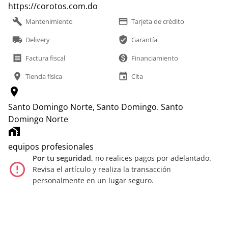
https://corotos.com.do
build
payment
Mantenimiento
Tarjeta de crédito
local_shipping
verified_user
Delivery
Garantía
receipt
monetization_on
Factura fiscal
Financiamiento
location_on
event
Tienda física
Cita
location_on
Santo Domingo Norte, Santo Domingo.
Santo
Domingo Norte
home_work
equipos profesionales
Por tu seguridad,
no realices pagos por adelantado.
error_outline
Revisa el artículo y realiza la transacción
personalmente en un lugar seguro.