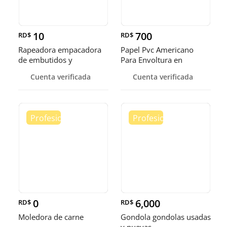
10
700
RD$
RD$
Rapeadora empacadora
Papel Pvc Americano
de embutidos y
Para Envoltura en
alimentos
tamaños de 14-16 y 18
Cuenta verificada
Cuenta verificada
pulgadas
0
6,000
RD$
RD$
Moledora de carne
Gondola gondolas usadas