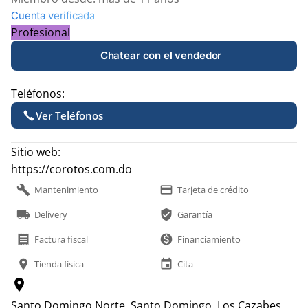
Cuenta verificada
Profesional
Chatear con el vendedor
Teléfonos:
Ver Teléfonos
Sitio web:
https://corotos.com.do
build
payment
Mantenimiento
Tarjeta de crédito
local_shipping
verified_user
Delivery
Garantía
receipt
monetization_on
Factura fiscal
Financiamiento
location_on
event
Tienda física
Cita
location_on
Santo Domingo Norte, Santo Domingo.
Los Cazabes,