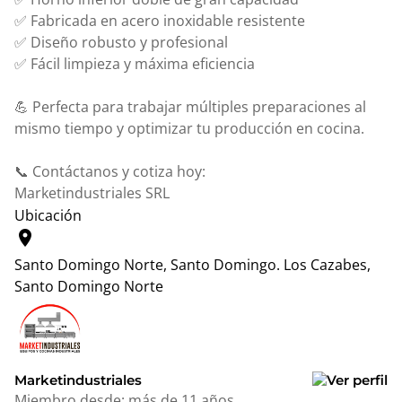
✅ Fabricada en acero inoxidable resistente
✅ Diseño robusto y profesional
✅ Fácil limpieza y máxima eficiencia
💪 Perfecta para trabajar múltiples preparaciones al
mismo tiempo y optimizar tu producción en cocina.
📞 Contáctanos y cotiza hoy:
Marketindustriales SRL
Ubicación
location_on
Santo Domingo Norte, Santo Domingo.
Los Cazabes,
Santo Domingo Norte
Leaflet
|
© OpenStreetMap contributors
+
−
Marketindustriales
Miembro desde:
más de 11 años