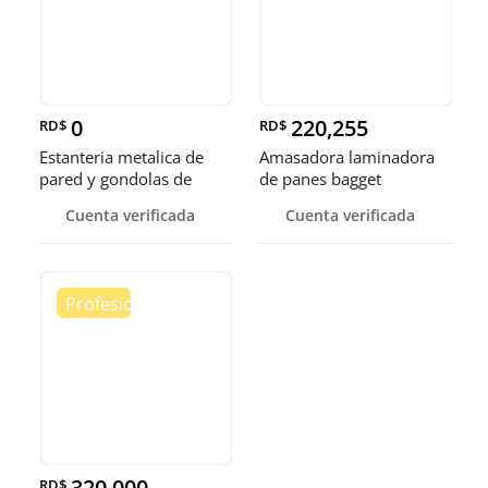
0
220,255
RD$
RD$
Estanteria metalica de
Amasadora laminadora
pared y gondolas de
de panes bagget
centro
formadora de
Cuenta verificada
Cuenta verificada
320,000
RD$