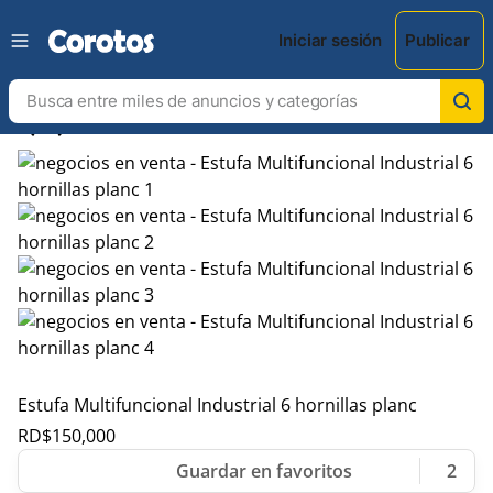
Iniciar sesión
Publicar
chevron_left
chevron_right
Estufa Multifuncional Industrial 6 hornillas planc
RD$
150,000
2