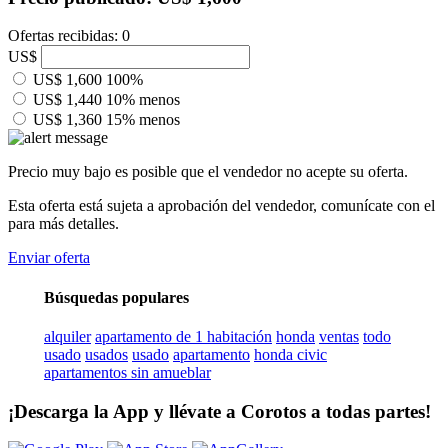
Ofertas recibidas: 0
US$
US$ 1,600
100%
US$ 1,440
10% menos
US$ 1,360
15% menos
Precio muy bajo es posible que el vendedor no acepte su oferta.
Esta oferta está sujeta a aprobación del vendedor, comunícate con el
para más detalles.
Enviar oferta
Búsquedas populares
alquiler
apartamento de 1 habitación
honda
ventas
todo
usado
usados
usado
apartamento
honda civic
apartamentos sin amueblar
¡Descarga la App y llévate a Corotos a todas partes!