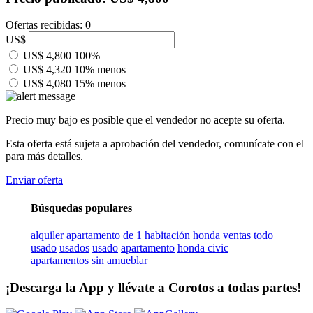
Ofertas recibidas: 0
US$
US$ 4,800
100%
US$ 4,320
10% menos
US$ 4,080
15% menos
Precio muy bajo es posible que el vendedor no acepte su oferta.
Esta oferta está sujeta a aprobación del vendedor, comunícate con el
para más detalles.
Enviar oferta
Búsquedas populares
alquiler
apartamento de 1 habitación
honda
ventas
todo
usado
usados
usado
apartamento
honda civic
apartamentos sin amueblar
¡Descarga la App y llévate a Corotos a todas partes!