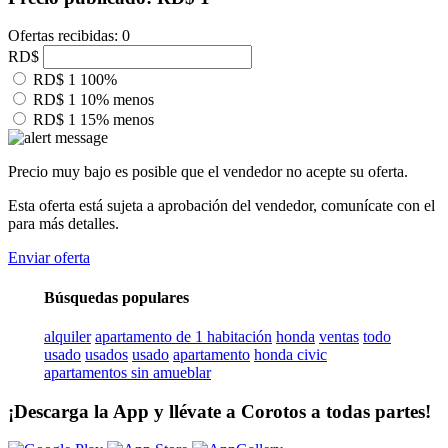
Ofertas recibidas: 0
RD$
RD$ 1
100%
RD$ 1
10% menos
RD$ 1
15% menos
Precio muy bajo es posible que el vendedor no acepte su oferta.
Esta oferta está sujeta a aprobación del vendedor, comunícate con el
para más detalles.
Enviar oferta
Búsquedas populares
alquiler
apartamento de 1 habitación
honda
ventas
todo
usado
usados
usado
apartamento
honda civic
apartamentos sin amueblar
¡Descarga la App y llévate a Corotos a todas partes!