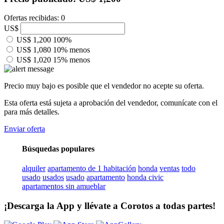
Ofertas recibidas: 0
US$
US$ 1,200
100%
US$ 1,080
10% menos
US$ 1,020
15% menos
Precio muy bajo es posible que el vendedor no acepte su oferta.
Esta oferta está sujeta a aprobación del vendedor, comunícate con el
para más detalles.
Enviar oferta
Búsquedas populares
alquiler
apartamento de 1 habitación
honda
ventas
todo
usado
usados
usado
apartamento
honda civic
apartamentos sin amueblar
¡Descarga la App y llévate a Corotos a todas partes!