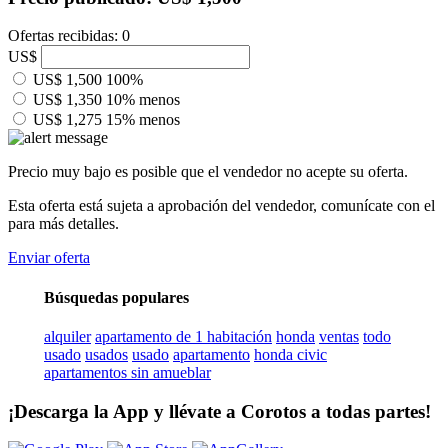
Ofertas recibidas: 0
US$
US$ 1,500
100%
US$ 1,350
10% menos
US$ 1,275
15% menos
Precio muy bajo es posible que el vendedor no acepte su oferta.
Esta oferta está sujeta a aprobación del vendedor, comunícate con el
para más detalles.
Enviar oferta
Búsquedas populares
alquiler
apartamento de 1 habitación
honda
ventas
todo
usado
usados
usado
apartamento
honda civic
apartamentos sin amueblar
¡Descarga la App y llévate a Corotos a todas partes!