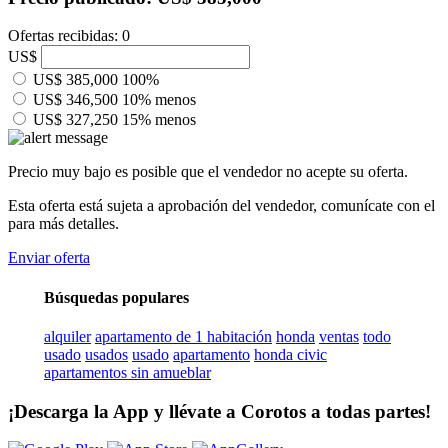
Ofertas recibidas: 0
US$
US$ 385,000
100%
US$ 346,500
10% menos
US$ 327,250
15% menos
Precio muy bajo es posible que el vendedor no acepte su oferta.
Esta oferta está sujeta a aprobación del vendedor, comunícate con el
para más detalles.
Enviar oferta
Búsquedas populares
alquiler
apartamento de 1 habitación
honda
ventas
todo
usado
usados
usado
apartamento
honda civic
apartamentos sin amueblar
¡Descarga la App y llévate a Corotos a todas partes!