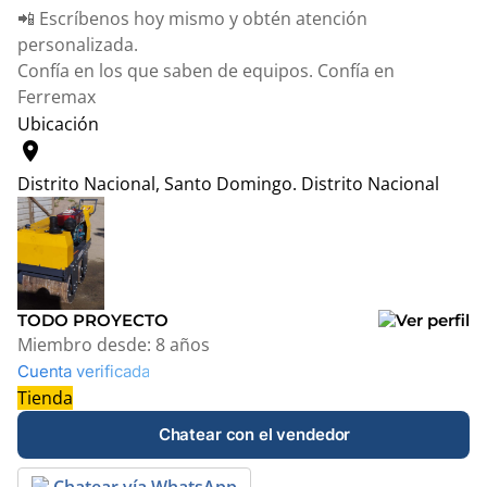
📲 Escríbenos hoy mismo y obtén atención
personalizada.
Confía en los que saben de equipos. Confía en
Ferremax
Ubicación
location_on
Distrito Nacional, Santo Domingo.
Distrito Nacional
Leaflet
|
© OpenStreetMap contributors
+
−
TODO PROYECTO
Miembro desde:
8 años
Cuenta verificada
Tienda
Chatear con el vendedor
Chatear vía WhatsApp