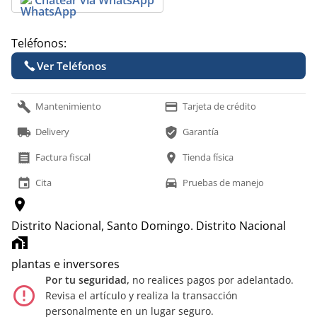
Teléfonos:
Ver Teléfonos
build
payment
Mantenimiento
Tarjeta de crédito
local_shipping
verified_user
Delivery
Garantía
receipt
location_on
Factura fiscal
Tienda física
event
time_to_leave
Cita
Pruebas de manejo
location_on
Distrito Nacional, Santo Domingo.
Distrito Nacional
home_work
plantas e inversores
Por tu seguridad,
no realices pagos por adelantado.
error_outline
Revisa el artículo y realiza la transacción
personalmente en un lugar seguro.