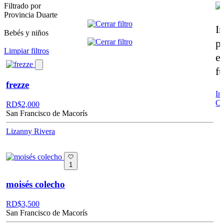
Filtrado por
Provincia
Duarte
I
Bebés y niños
pa
Limpiar filtros
e
f
frezze
In
Cr
RD$
2,000
San Francisco de Macorís
Lizanny Rivera
1
moisés colecho
RD$
3,500
San Francisco de Macorís