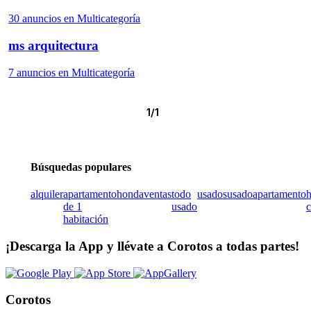
30 anuncios en Multicategoría
ms arquitectura
7 anuncios en Multicategoría
1/1
Búsquedas populares
alquiler
apartamento
honda
ventas
todo
usados
usado
apartamento
de 1
usado
c
habitación
¡Descarga la App y llévate a Corotos a todas partes!
Corotos