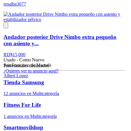
rosalba3077
Andador posterior Drive Nimbo extra pequeño
con asiento y...
RD$
15,000
Usado - Como Nuevo
San Francisco de Macorís
Profesionales destacados
¿Quieres ver tu anuncio aquí?
Albert Lopez
Tienda Samsung
12 anuncios en Multicategoría
Fitness For Life
1 anuncios en Multicategoría
Smartmovilshop