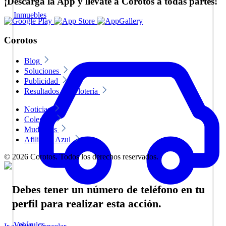
¡Descarga la App y llévate a Corotos a todas partes!
Inmuebles
Corotos
Blog
Soluciones
Publicidad
Resultados de la lotería
Noticias
Colegios
Mudanzas
Afiliate a Azul
© 2026 Corotos. Todos los derechos reservados.
Debes tener un número de teléfono en tu
perfil para realizar esta acción.
Vehículos