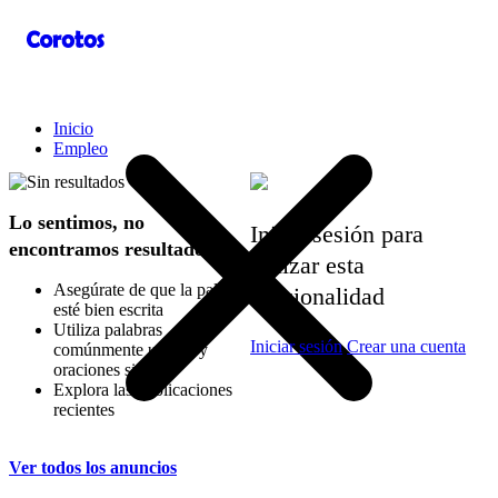
Filtrar
Inicio
Empleo
Lo sentimos, no
Inicia sesión para
encontramos resultados
utilizar esta
Asegúrate de que la palabra
funcionalidad
esté bien escrita
Utiliza palabras
Iniciar sesión
Crear una cuenta
comúnmente usadas y
oraciones simples
Explora las publicaciones
recientes
Ver todos los anuncios