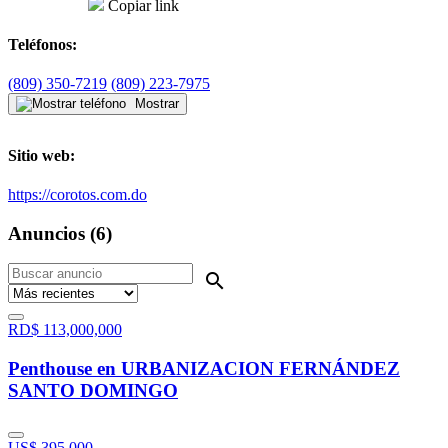
Copiar link
Teléfonos:
(809) 350-7219
(809) 223-7975
Mostrar
Sitio web:
https://corotos.com.do
Anuncios (6)
search
RD$
113,000,000
Penthouse en URBANIZACION FERNÁNDEZ
SANTO DOMINGO
US$
395,000